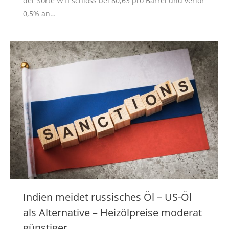
der Sorte WTI schloss bei 80,63 pro Barrel und verlor
0,5% an…
Indien meidet russisches Öl – US-Öl
als Alternative – Heizölpreise moderat
günstiger