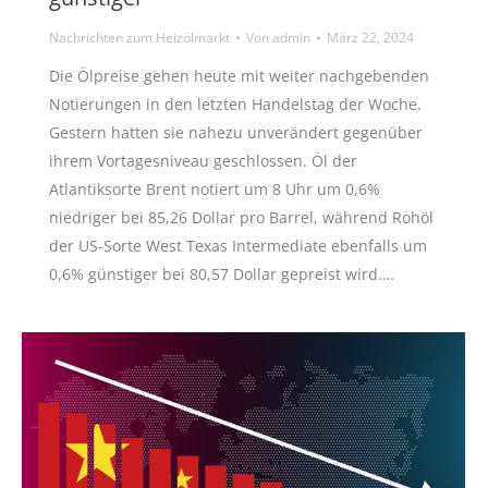
Nachrichten zum Heizölmarkt
Von
admin
März 22, 2024
Die Ölpreise gehen heute mit weiter nachgebenden
Notierungen in den letzten Handelstag der Woche.
Gestern hatten sie nahezu unverändert gegenüber
ihrem Vortagesniveau geschlossen. Öl der
Atlantiksorte Brent notiert um 8 Uhr um 0,6%
niedriger bei 85,26 Dollar pro Barrel, während Rohöl
der US-Sorte West Texas Intermediate ebenfalls um
0,6% günstiger bei 80,57 Dollar gepreist wird.…