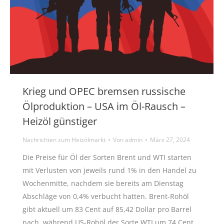
Krieg und OPEC bremsen russische
Ölproduktion – USA im Öl-Rausch –
Heizöl günstiger
Nachrichten zum Heizölmarkt
Von
admin
März 27, 2024
Die Preise für Öl der Sorten Brent und WTI starten
mit Verlusten von jeweils rund 1% in den Handel zu
Wochenmitte, nachdem sie bereits am Dienstag
Abschläge von 0,4% verbucht hatten. Brent-Rohöl
gibt aktuell um 83 Cent auf 85,42 Dollar pro Barrel
nach, während US-Rohöl der Sorte WTI um 74 Cent