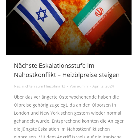
Nächste Eskalationsstufe im
Nahostkonflikt – Heizölpreise steigen
Nachrichten zum Heizölmarkt
Von
admin
April 2, 2024
Über das verlängerte Osterwochenende haben die
Ölpreise gehörig zugelegt, da an den Ölbörsen in
London und New York schon gestern wieder normal
gehandelt wurde. Entsprechend konnten die Anleger
die jüngste Eskalation im Nahostkonflikt schon
einpreisen. Mit dem Angriff Israels auf die iranische