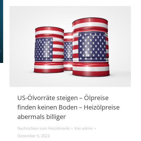
US-Ölvorräte steigen – Ölpreise
finden keinen Boden – Heizölpreise
abermals billiger
Nachrichten zum Heizölmarkt
Von
admin
Dezember 6, 2023