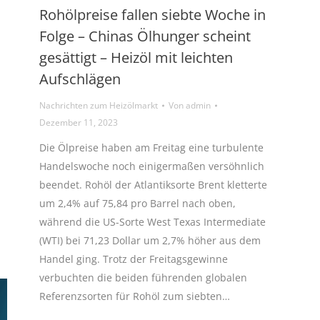
Rohölpreise fallen siebte Woche in
Folge – Chinas Ölhunger scheint
gesättigt – Heizöl mit leichten
Aufschlägen
Nachrichten zum Heizölmarkt
Von
admin
Dezember 11, 2023
Die Ölpreise haben am Freitag eine turbulente
Handelswoche noch einigermaßen versöhnlich
beendet. Rohöl der Atlantiksorte Brent kletterte
um 2,4% auf 75,84 pro Barrel nach oben,
während die US-Sorte West Texas Intermediate
(WTI) bei 71,23 Dollar um 2,7% höher aus dem
Handel ging. Trotz der Freitagsgewinne
verbuchten die beiden führenden globalen
Referenzsorten für Rohöl zum siebten…