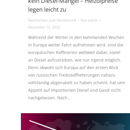
kein Diesel-Mangel – Heizölpreise
legen leicht zu
Nachrichten zum Heizölmarkt
Von
admin
Dezember 12, 2023
Während der Winter in den kommenden Wochen
in Europa weiter Fahrt aufnehmen wird, sind die
europäischen Raffinerien weltweit dabei, soviel
an Diesel aufzutreiben, wie nur irgend möglich.
Denn obwohl sich Europa auf den ersten Blick
von russischen Treibstofflieferungen nahezu
vollständig abgenabelt zu haben scheint, hat sein
Appetit auf importierten Diesel und Gasöl nicht
nachgelassen. Nach…