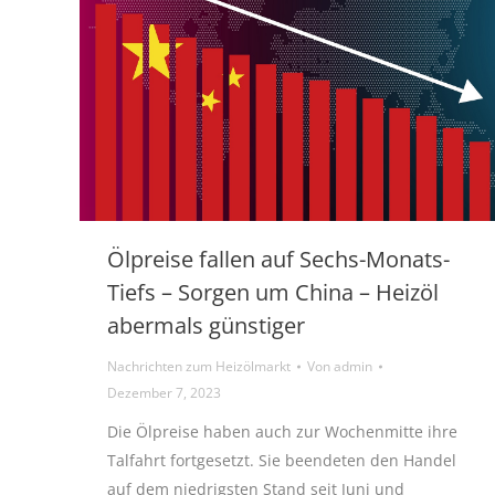
Ölpreise fallen auf Sechs-Monats-
Tiefs – Sorgen um China – Heizöl
abermals günstiger
Nachrichten zum Heizölmarkt
Von
admin
Dezember 7, 2023
Die Ölpreise haben auch zur Wochenmitte ihre
Talfahrt fortgesetzt. Sie beendeten den Handel
auf dem niedrigsten Stand seit Juni und