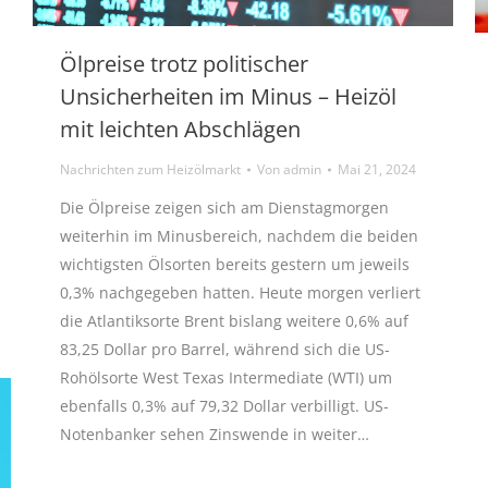
Ölpreise trotz politischer
Unsicherheiten im Minus – Heizöl
mit leichten Abschlägen
Nachrichten zum Heizölmarkt
Von
admin
Mai 21, 2024
Die Ölpreise zeigen sich am Dienstagmorgen
weiterhin im Minusbereich, nachdem die beiden
wichtigsten Ölsorten bereits gestern um jeweils
0,3% nachgegeben hatten. Heute morgen verliert
die Atlantiksorte Brent bislang weitere 0,6% auf
83,25 Dollar pro Barrel, während sich die US-
Rohölsorte West Texas Intermediate (WTI) um
ebenfalls 0,3% auf 79,32 Dollar verbilligt. US-
Notenbanker sehen Zinswende in weiter…