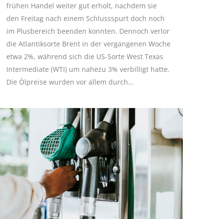
frühen Handel weiter gut erholt, nachdem sie
den Freitag nach einem Schlussspurt doch noch
im Plusbereich beenden konnten. Dennoch verlor
die Atlantiksorte Brent in der vergangenen Woche
etwa 2%, während sich die US-Sorte West Texas
Intermediate (WTI) um nahezu 3% verbilligt hatte.
Die Ölpreise wurden vor allem durch…