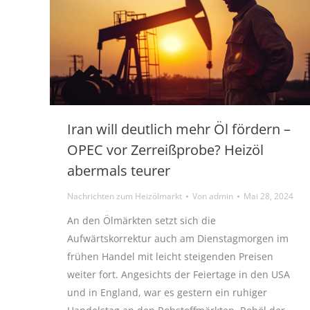
Iran will deutlich mehr Öl fördern –
OPEC vor Zerreißprobe? Heizöl
abermals teurer
Nachrichten zum Heizölmarkt
Von
admin
Mai 28, 2024
An den Ölmärkten setzt sich die
Aufwärtskorrektur auch am Dienstagmorgen im
frühen Handel mit leicht steigenden Preisen
weiter fort. Angesichts der Feiertage in den USA
und in England, war es gestern ein ruhiger