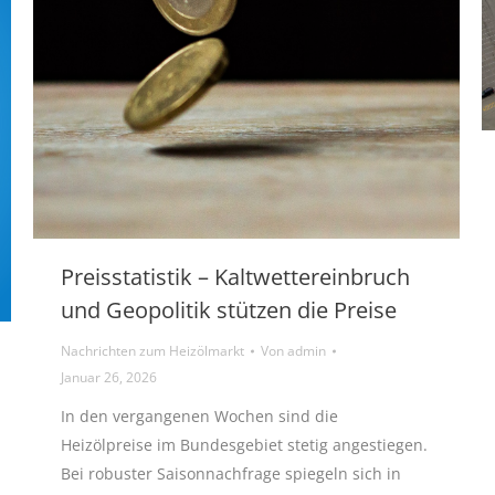
Preisstatistik – Kaltwettereinbruch
und Geopolitik stützen die Preise
Nachrichten zum Heizölmarkt
Von
admin
Januar 26, 2026
In den vergangenen Wochen sind die
Heizölpreise im Bundesgebiet stetig angestiegen.
Bei robuster Saisonnachfrage spiegeln sich in