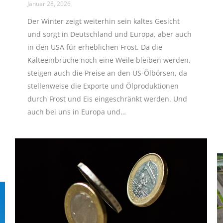
Januar 28, 2026
Der Winter zeigt weiterhin sein kaltes Gesicht
und sorgt in Deutschland und Europa, aber auch
in den USA für erheblichen Frost. Da die
Kälteeinbrüche noch eine Weile bleiben werden,
steigen auch die Preise an den US-Ölbörsen, da
stellenweise die Exporte und Ölproduktionen
durch Frost und Eis eingeschränkt werden. Und
auch bei uns in Europa und…