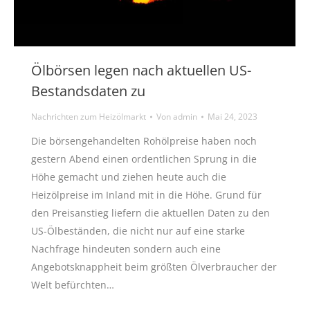
Ölbörsen legen nach aktuellen US-
Bestandsdaten zu
Nachrichten zum Heizölmarkt
Von
admin
Mai 24, 2023
Die börsengehandelten Rohölpreise haben noch
gestern Abend einen ordentlichen Sprung in die
Höhe gemacht und ziehen heute auch die
Heizölpreise im Inland mit in die Höhe. Grund für
den Preisanstieg liefern die aktuellen Daten zu den
US-Ölbeständen, die nicht nur auf eine starke
Nachfrage hindeuten sondern auch eine
Angebotsknappheit beim größten Ölverbraucher der
Welt befürchten…