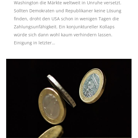
Washington die Märkte weltweit in Unruhe versetzt.
Sollten Demokraten und Republikaner keine Lösung
finden, droht den USA schon in wenigen Tagen die
Zahlungsunfähigkeit. Ein konjunktureller Kollaps
würde sich dann wohl kaum verhindern lassen.
Einigung in letzter…