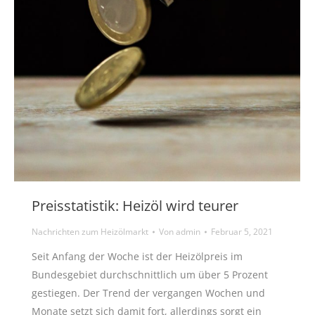
Preisstatistik: Heizöl wird teurer
Nachrichten zum Heizölmarkt
Von
admin
Februar 5, 2021
Seit Anfang der Woche ist der Heizölpreis im
Bundesgebiet durchschnittlich um über 5 Prozent
gestiegen. Der Trend der vergangen Wochen und
Monate setzt sich damit fort, allerdings sorgt ein