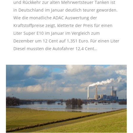
und Rückkehr zur alten Mehrwertsteuer Tanken ist
in Deutschland im Januar deutlich teurer geworden.
Wie die monatliche ADAC Auswertung der
Kraftstoffpreise zeigt, kletterte der Preis für einen
Liter Super E10 im Januar im Vergleich zum
Dezember um 12 Cent auf 1,351 Euro. Für einen Liter
Diesel mussten die Autofahrer 12,4 Cent…