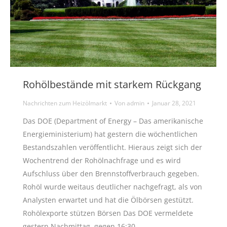
Rohölbestände mit starkem Rückgang
Nachrichten zum Heizölmarkt
Von
admin
Januar 28, 2021
Das DOE (Department of Energy – Das amerikanische
Energieministerium) hat gestern die wöchentlichen
Bestandszahlen veröffentlicht. Hieraus zeigt sich der
Wochentrend der Rohölnachfrage und es wird
Aufschluss über den Brennstoffverbrauch gegeben.
Rohöl wurde weitaus deutlicher nachgefragt, als von
Analysten erwartet und hat die Ölbörsen gestützt.
Rohölexporte stützen Börsen Das DOE vermeldete
gestern Nachmittag, gegen 16:30…