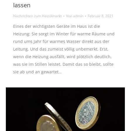
lassen
Nachrichten zum Heizölmarkt
Von
admin
Februar 8, 2021
Eines der wichtigsten Geräte im Haus ist die
Heizung: Sie sorgt im Winter für warme Räume und
rund ums Jahr für warmes Wasser direkt aus der
Leitung. Und das zumeist völlig unbemerkt. Erst,
wenn die Heizung ausfällt, wird plötzlich deutlich,
was sie im Stillen leistet. Damit das so bleibt, sollte
sie ab und an gewartet…