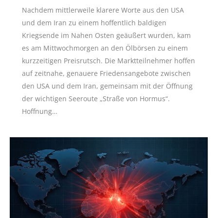
Nachdem mittlerweile klarere Worte aus den USA
und dem Iran zu einem hoffentlich baldigen
Kriegsende im Nahen Osten geäußert wurden, kam
es am Mittwochmorgen an den Ölbörsen zu einem
kurzzeitigen Preisrutsch. Die Marktteilnehmer hoffen
auf zeitnahe, genauere Friedensangebote zwischen
den USA und dem Iran, gemeinsam mit der Öffnung
der wichtigen Seeroute „Straße von Hormus“.
Hoffnung…