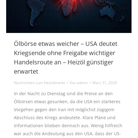
Ölbörse etwas weicher – USA deutet
Kriegsende ohne Freigabe wichtiger
Handelsroute an – Heizöl günstiger
erwartet
Nachrichten zum Heizölmarkt
Von
admin
März 31, 2026
In der Nacht zu Dienstag sind die Preise an den
Ölbörsen etwas gesunken, da die USA ein stärkeres
Vorgehen gegen den Iran mit möglichst zügigem
Abschluss des Kriegs andeutete. Klare Pläne und
Informationen blieben dennoch aus. Wenig hilfreich
war auch die Andeutung aus den USA, dass der US-