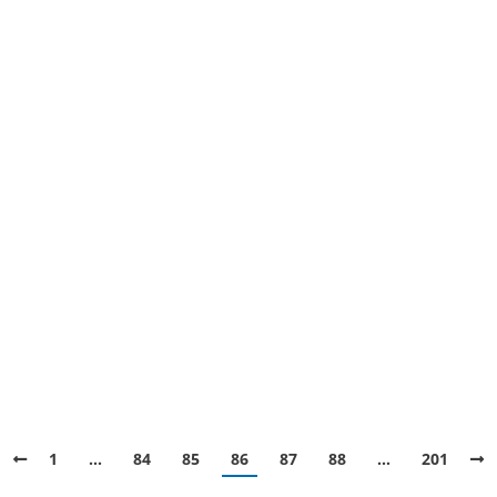
1
…
84
85
86
87
88
…
201