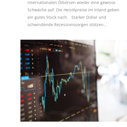
internationalen Ölbörsen wieder eine gewisse
Schwäche auf. Die Heizölpreise im Inland geben
ein gutes Stück nach. Starker Dollar und
schwindende Rezessionssorgen stützen…