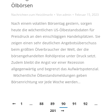
Ölbörsen
Nachrichten zum Heizölmarkt
Von
admin
Februar 15, 2023
Nach einem volatilen Börsentag gestern, sorgen
heute die wöchentlichen US-Ölbestandsdaten für
Preisdruck an den einschlägigen Handelsplätzen. Sie
zeigen einen sehr deutlichen Angebotsüberschuss
beim größten Ölverbraucher der Welt, der die
börsengehandelten Rohölpreise unter Druck setzt.
Zudem bleibt die Angst vor einer Rezession
allgegenwärtig und begrenzt das Aufwärtspotenzial.
Wöchentliche Ölbestandsmeldungen geben
Börsenrichtung vor Jede Woche werden…
1
…
88
89
90
91
92
…
201