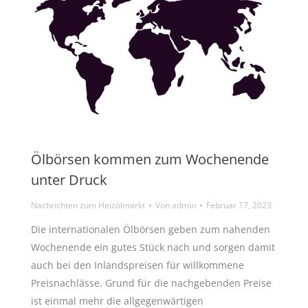
Ölbörsen kommen zum Wochenende
unter Druck
Nachrichten zum Heizölmarkt
Von
admin
Februar 17, 2023
Die internationalen Ölbörsen geben zum nahenden
Wochenende ein gutes Stück nach und sorgen damit
auch bei den Inlandspreisen für willkommene
Preisnachlässe. Grund für die nachgebenden Preise
ist einmal mehr die allgegenwärtigen