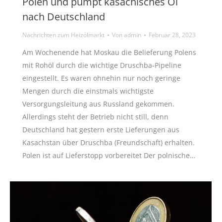
Polen und pumpt kasachisches Öl
nach Deutschland
Nachrichten zum Heizölmarkt
Von
admin
Februar 28, 2023
Am Wochenende hat Moskau die Belieferung Polens
mit Rohöl durch die wichtige Druschba-Pipeline
eingestellt. Es waren ohnehin nur noch geringe
Mengen durch die einstmals wichtigste
Versorgungsleitung aus Russland gekommen.
Allerdings steht der Betrieb nicht still, denn
Deutschland hat gestern erste Lieferungen aus
Kasachstan über Druschba (Freundschaft) erhalten.
Polen ist auf Lieferstopp vorbereitet Der polnische…