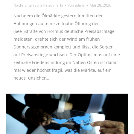
Nachrichten zum Heizölmarkt
Von
admin
Mai 28, 2026
Nachdem die Ölmärkte gestern inmitten der
Hoffnungen auf eine zeitnahe Öffnung der
(See-)Straße von Hormus deutliche Preisabschläge
meldeten, drehte sich der Wind am frühen
Donnerstagmorgen komplett und lässt die Sorgen
auf Preisanstiege wachsen. Der Optimismus auf eine
zeitnahe Friedensfindung im Nahen Osten ist damit
mal wieder höchst fragil, was die Märkte, auf ein
neues, unsicher…