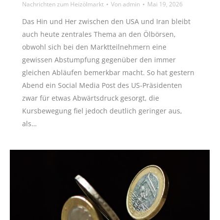
Nachrichten zum Heizölmarkt
Von
admin
Mai 19, 2026
Das Hin und Her zwischen den USA und Iran bleibt
auch heute zentrales Thema an den Ölbörsen,
obwohl sich bei den Marktteilnehmern eine
gewissen Abstumpfung gegenüber den immer
gleichen Abläufen bemerkbar macht. So hat gestern
Abend ein Social Media Post des US-Präsidenten
zwar für etwas Abwärtsdruck gesorgt, die
Kursbewegung fiel jedoch deutlich geringer aus,
als…