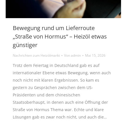
Bewegung rund um Lieferroute
„Straße von Hormus“ – Heizöl etwas
günstiger
Nachrichten zum Heizölmarkt
Von
admin
Mai 15, 2026
Trotz dem Feiertag in Deutschland gab es auf
internationaler Ebene etwas Bewegung, wenn auch
noch nicht mit klaren Ergebnissen. So kam es
gestern zu Gesprächen zwischen dem US-
Präsidenten und dem chinesischen
Staatsoberhaupt, in denen auch eine Öffnung der
Straße von Hormus Thema war. Echte und klare
Lösungen gab es zwar noch nicht, und auch die…