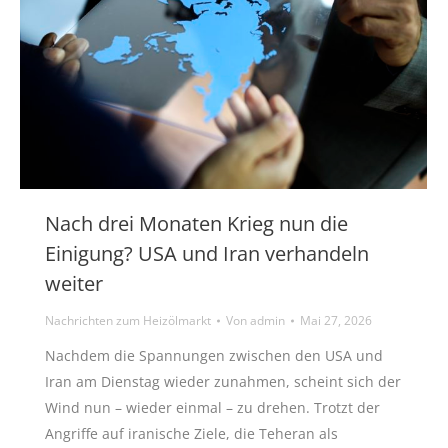
Nach drei Monaten Krieg nun die
Einigung? USA und Iran verhandeln
weiter
Nachrichten zum Heizölmarkt
Von
admin
Mai 27, 2026
Nachdem die Spannungen zwischen den USA und
Iran am Dienstag wieder zunahmen, scheint sich der
Wind nun – wieder einmal – zu drehen. Trotzt der
Angriffe auf iranische Ziele, die Teheran als