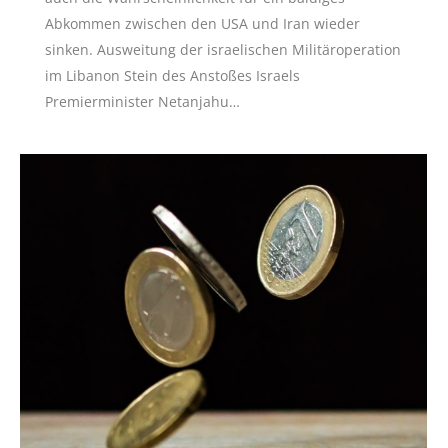
Abkommen zwischen den USA und Iran wieder
sinken. Ausweitung der israelischen Militäroperation
im Libanon Stein des Anstoßes Israels
Premierminister Netanjahu…