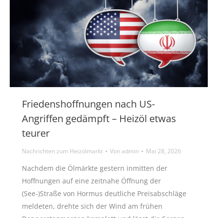
Friedenshoffnungen nach US-
Angriffen gedämpft – Heizöl etwas
teurer
Nachrichten zum Heizölmarkt
Von
admin
Mai 28, 2026
Nachdem die Ölmärkte gestern inmitten der
Hoffnungen auf eine zeitnahe Öffnung der
(See-)Straße von Hormus deutliche Preisabschläge
meldeten, drehte sich der Wind am frühen