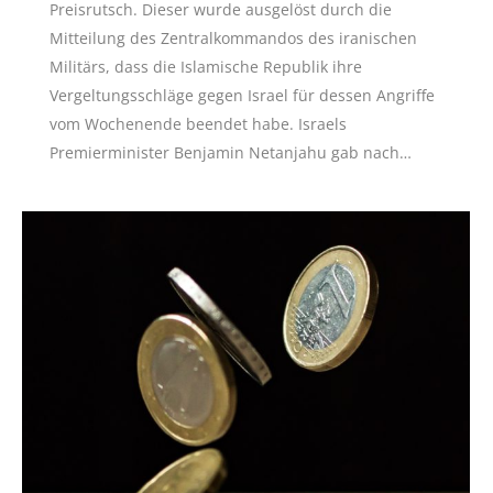
Preisrutsch. Dieser wurde ausgelöst durch die
Mitteilung des Zentralkommandos des iranischen
Militärs, dass die Islamische Republik ihre
Vergeltungsschläge gegen Israel für dessen Angriffe
vom Wochenende beendet habe. Israels
Premierminister Benjamin Netanjahu gab nach…