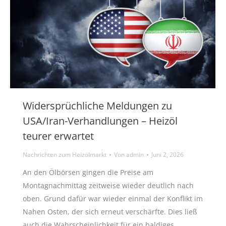
Widersprüchliche Meldungen zu
USA/Iran-Verhandlungen – Heizöl
teurer erwartet
Nachrichten zum Heizölmarkt
Von
admin
Juni 2, 2026
An den Ölbörsen gingen die Preise am
Montagnachmittag zeitweise wieder deutlich nach
oben. Grund dafür war wieder einmal der Konflikt im
Nahen Osten, der sich erneut verschärfte. Dies ließ
auch die Wahrscheinlichkeit für ein baldiges