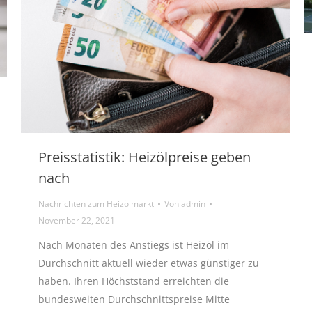
Preisstatistik: Heizölpreise geben
nach
Nachrichten zum Heizölmarkt
Von
admin
November 22, 2021
Nach Monaten des Anstiegs ist Heizöl im
Durchschnitt aktuell wieder etwas günstiger zu
haben. Ihren Höchststand erreichten die
bundesweiten Durchschnittspreise Mitte