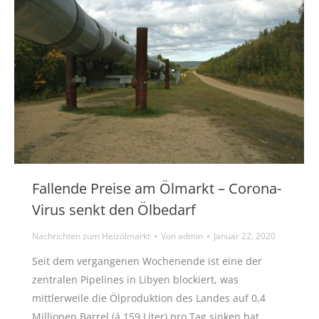
Fallende Preise am Ölmarkt – Corona-
Virus senkt den Ölbedarf
Nachrichten zum Heizölmarkt
Von
admin
Januar 22, 2020
Seit dem vergangenen Wochenende ist eine der
zentralen Pipelines in Libyen blockiert, was
mittlerweile die Ölproduktion des Landes auf 0,4
Millionen Barrel (á 159 Liter) pro Tag sinken hat