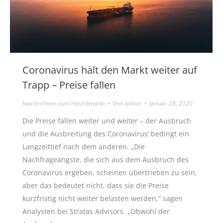
Coronavirus hält den Markt weiter auf
Trapp – Preise fallen
Nachrichten zum Heizölmarkt
Von
admin
Januar 28, 2020
Die Preise fallen weiter und weiter – der Ausbruch
und die Ausbreitung des Coronavirus‘ bedingt ein
Langzeittief nach dem anderen. „Die
Nachfrageängste, die sich aus dem Ausbruch des
Coronavirus ergeben, scheinen übertrieben zu sein,
aber das bedeutet nicht, dass sie die Preise
kurzfristig nicht weiter belasten werden,“ sagen
Analysten bei Stratas Advisors. „Obwohl der