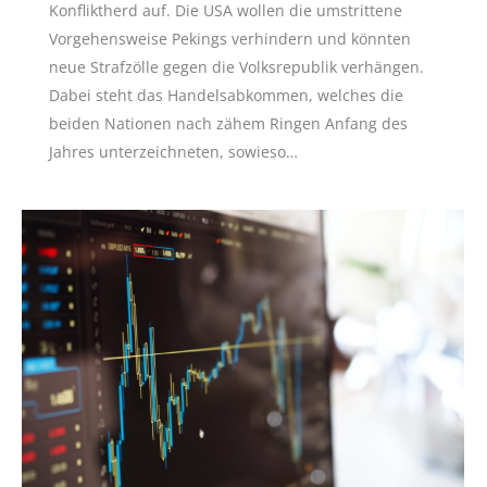
Konfliktherd auf. Die USA wollen die umstrittene
Vorgehensweise Pekings verhindern und könnten
neue Strafzölle gegen die Volksrepublik verhängen.
Dabei steht das Handelsabkommen, welches die
beiden Nationen nach zähem Ringen Anfang des
Jahres unterzeichneten, sowieso…