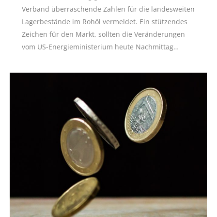
Verband überraschende Zahlen für die landesweiten
Lagerbestände im Rohöl vermeldet. Ein stützendes
Zeichen für den Markt, sollten die Veränderungen
vom US-Energieministerium heute Nachmittag…