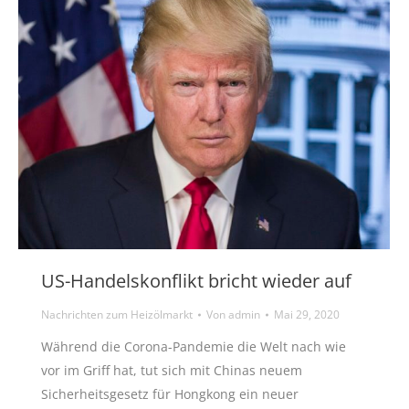
US-Handelskonflikt bricht wieder auf
Nachrichten zum Heizölmarkt
Von
admin
Mai 29, 2020
Während die Corona-Pandemie die Welt nach wie
vor im Griff hat, tut sich mit Chinas neuem
Sicherheitsgesetz für Hongkong ein neuer