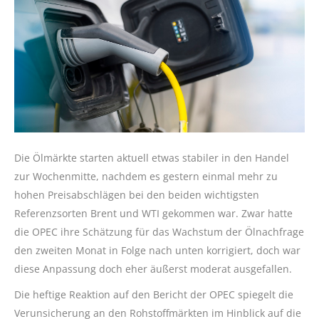
Die Ölmärkte starten aktuell etwas stabiler in den Handel
zur Wochenmitte, nachdem es gestern einmal mehr zu
hohen Preisabschlägen bei den beiden wichtigsten
Referenzsorten Brent und WTI gekommen war. Zwar hatte
die OPEC ihre Schätzung für das Wachstum der Ölnachfrage
den zweiten Monat in Folge nach unten korrigiert, doch war
diese Anpassung doch eher äußerst moderat ausgefallen.
Die heftige Reaktion auf den Bericht der OPEC spiegelt die
Verunsicherung an den Rohstoffmärkten im Hinblick auf die