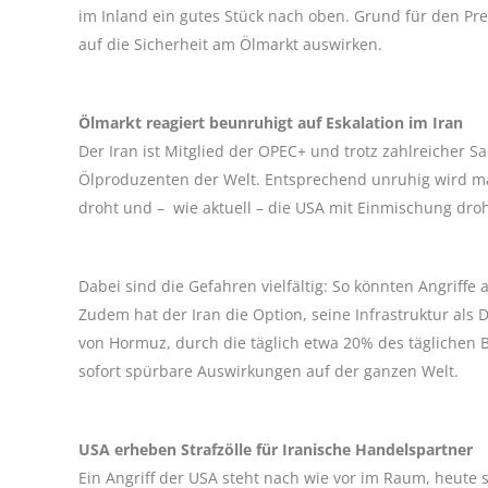
im Inland ein gutes Stück nach oben. Grund für den Pr
auf die Sicherheit am Ölmarkt auswirken.
Ölmarkt reagiert beunruhigt auf Eskalation im Iran
Der Iran ist Mitglied der OPEC+ und trotz zahlreicher 
Ölproduzenten der Welt. Entsprechend unruhig wird ma
droht und – wie aktuell – die USA mit Einmischung dro
Dabei sind die Gefahren vielfältig: So könnten Angriffe
Zudem hat der Iran die Option, seine Infrastruktur als
von Hormuz, durch die täglich etwa 20% des täglichen 
sofort spürbare Auswirkungen auf der ganzen Welt.
USA erheben Strafzölle für Iranische Handelspartner
Ein Angriff der USA steht nach wie vor im Raum, heute 