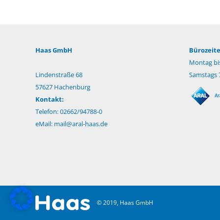
Haas GmbH
Bürozeite
Montag bis
Lindenstraße 68
Samstags 7
57627 Hachenburg
Kontakt:
Telefon: 02662/94788-0
eMail:
mail@aral-haas.de
© 2019, Haas GmbH