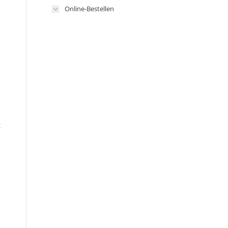
Online-Bestellen
n
t
s