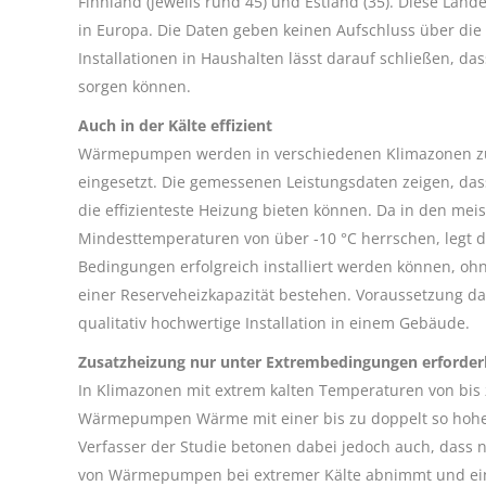
Finnland (jeweils rund 45) und Estland (35). Diese Län
in Europa. Die Daten geben keinen Aufschluss über die
Installationen in Haushalten lässt darauf schließen, 
sorgen können.
Auch in der Kälte effizient
Wärmepumpen werden in verschiedenen Klimazonen z
eingesetzt. Die gemessenen Leistungsdaten zeigen, da
die effizienteste Heizung bieten können. Da in den me
Mindesttemperaturen von über -10 °C herrschen, legt
Bedingungen erfolgreich installiert werden können, oh
einer Reserveheizkapazität bestehen. Voraussetzung daf
qualitativ hochwertige Installation in einem Gebäude.
Zusatzheizung nur unter Extrembedingungen erforderl
In Klimazonen mit extrem kalten Temperaturen von bis z
Wärmepumpen Wärme mit einer bis zu doppelt so hohen
Verfasser der Studie betonen dabei jedoch auch, dass n
von Wärmepumpen bei extremer Kälte abnimmt und eine