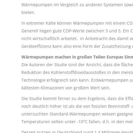
Wärmepumpen im Vergleich zu anderen Systemen sowohl a
bieten.
In extremer Kälte können Wärmepumpen mit einem COP-W
Generell liegen gute COP-Werte zwischen 3 und 5. Ein 
nicht wirtschaftlich arbeitet. In Anbetracht des dami
Geräteeffizienz kann also eine Form der Zusatzheizung e
Wärmepumpen machen in großen Teilen Europas Sin
Die Autoren der Studie sind der Ansicht, dass die flä
Reduktion
des
Kohlenstoffdioxidausstoßes
in den meist
Technologie erfolgreich sein kann. Erdwärmepumpen
kältesten Klimazonen von großem Wert sein.
Die Studie kommt ferner zu dem Ergebnis, dass die Ef
noch deutlich höher ist als die von fossilen Brennstof
untersuchten Standard-Wärmepumpen wiesen geeignete 
Temperaturen selten unter -10°C fallen, d.h. in den meis
Derzeit nutzen in Deutschland rund 1,4 Millionen Hau