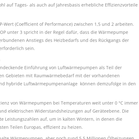
uf Tages- als auch auf Jahresbasis erhebliche Effizienzvorteile
ert (Coefficient of Performance) zwischen 1,5 und 2 arbeiten.
COP unter 3 spricht in der Regel dafür, dass die Wärmepumpe
t verbundenen Anstiegs des Heizbedarfs und des Rückgangs der
rforderlich sein.
n
chendeckende Einführung von Luftwärmepumpen als Teil der
en Gebieten mit Raumwärmebedarf mit der vorhandenen
 und hybride Luftwärmepumpenanlage können demzufolge in den
fizienz von Wärmepumpen bei Temperaturen weit unter 0 °C immer
f- und elektrischen Widerstandsheizungen auf Geräteebene. Die
Leistungszahlen auf, um in kalten Wintern, in denen die
ten Teilen Europas, effizient zu heizen.
shalte Wärmepumpen, aber noch rund 5,5 Millionen Ölheizungen.