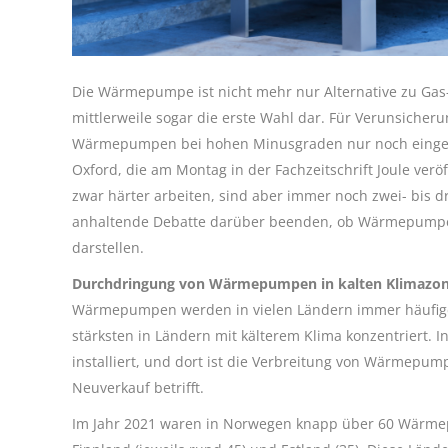
Die Wärmepumpe ist nicht mehr nur Alternative zu Gas- 
mittlerweile sogar die erste Wahl dar. Für Verunsiche
Wärmepumpen bei hohen Minusgraden nur noch eingesch
Oxford, die am Montag in der Fachzeitschrift Joule v
zwar härter arbeiten, sind aber immer noch zwei- bis dre
anhaltende Debatte darüber beenden, ob Wärmepumpen i
darstellen.
Durchdringung von Wärmepumpen in kalten Klimazo
Wärmepumpen werden in vielen Ländern immer häufiger 
stärksten in Ländern mit kälterem Klima konzentriert
installiert, und dort ist die Verbreitung von Wärmep
Neuverkauf betrifft.
Im Jahr 2021 waren in Norwegen knapp über 60 Wärmep