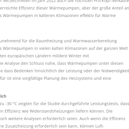
der verzeichneten im Jahr 2022 auch die höchsten Pro-Kopf-Verkäufe
 erreichte Effizienz dieser Wärmepumpen, aber der große Anteil a
dass Wärmepumpen in kälteren Klimazonen effektiv für Wärme
unehmend für die Raumheizung und Warmwasserbereitung
ss Wärmepumpen in vielen kalten Klimazonen auf der ganzen Welt
isten europäischen Ländern mildere Winter mit
 die Analyse den Schluss nahe, dass Wärmepumpen unter diesen
ne dass Bedenken hinsichtlich der Leistung oder der Notwendigkei
ür ist eine sorgfältige Planung des Heizsystems und eine
ich
u -30 °C zeigten für die Studie durchgeführte Leistungstests, das
 Effizienz wie Widerstandsheizungen liefern können. Die
och weitere Analysen erforderlich seien. Auch wenn die Effizienz
 Zusatzheizung erforderlich sein kann, können Luft-