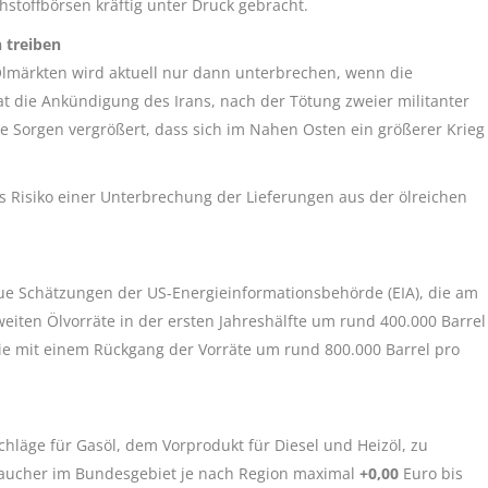
hstoffbörsen kräftig unter Druck gebracht.
 treiben
Ölmärkten wird aktuell nur dann unterbrechen, wenn die
die Ankündigung des Irans, nach der Tötung zweier militanter
e Sorgen vergrößert, dass sich im Nahen Osten ein größerer Krieg
s Risiko einer Unterbrechung der Lieferungen aus der ölreichen
eue Schätzungen der US-Energieinformationsbehörde (EIA), die am
eiten Ölvorräte in der ersten Jahreshälfte um rund 400.000 Barrel
sie mit einem Rückgang der Vorräte um rund 800.000 Barrel pro
hläge für Gasöl, dem Vorprodukt für Diesel und Heizöl, zu
aucher im Bundesgebiet je nach Region maximal
+0,00
Euro bis