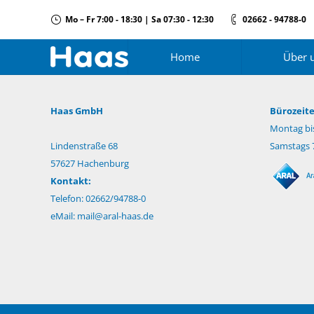
Mo – Fr 7:00 - 18:30 | Sa 07:30 - 12:30
02662 - 94788-0
Home
Über 
Haas GmbH
Bürozeite
Montag bis
Lindenstraße 68
Samstags 7
57627 Hachenburg
Kontakt:
Telefon: 02662/94788-0
eMail:
mail@aral-haas.de