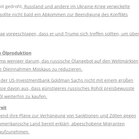
it gedroht,
Russland und andere im Ukraine-Krieg verwickelte
 sollte nicht bald ein Abkommen zur Beendigung des Konflikts
ag vorgeschlagen, dass er und Trump sich treffen sollten, um übe
e Ölproduktion
ump weniger darum, das russische Ölangebot auf den Weltmärkten
ie Öleinnahmen Moskaus zu reduzieren.
n der US-Investmentbank Goldman Sachs nicht mit einem großen
sie davon aus, dass günstigeres russisches Rohöl preisbewusste
l weiterhin zu kaufen.
eit
nd ihre Pläne zur Verhängung von Sanktionen und Zöllen gegen
merikanische Land bereit erklärt, abgeschobene Migranten
n aufzunehmen.