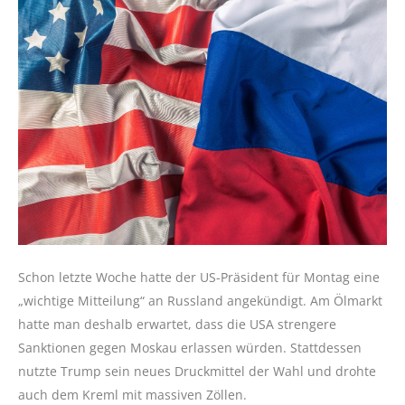
Schon letzte Woche hatte der US-Präsident für Montag eine
„wichtige Mitteilung“ an Russland angekündigt. Am Ölmarkt
hatte man deshalb erwartet, dass die USA strengere
Sanktionen gegen Moskau erlassen würden. Stattdessen
nutzte Trump sein neues Druckmittel der Wahl und drohte
auch dem Kreml mit massiven Zöllen.