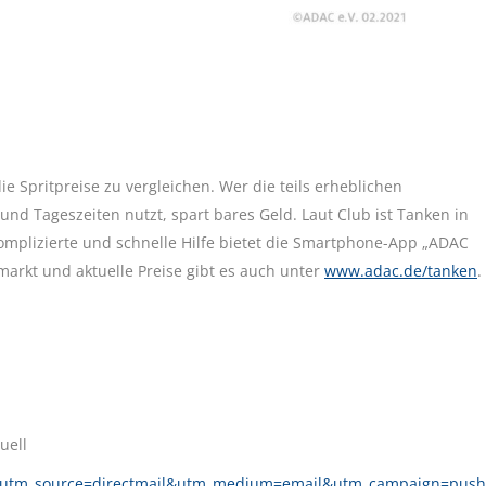
 Spritpreise zu vergleichen. Wer die teils erheblichen
nd Tageszeiten nutzt, spart bares Geld. Laut Club ist Tanken in
mplizierte und schnelle Hilfe bietet die Smartphone-App „ADAC
markt und aktuelle Preise gibt es auch unter
www.adac.de/tanken
.
uell
62?utm_source=directmail&utm_medium=email&utm_campaign=push