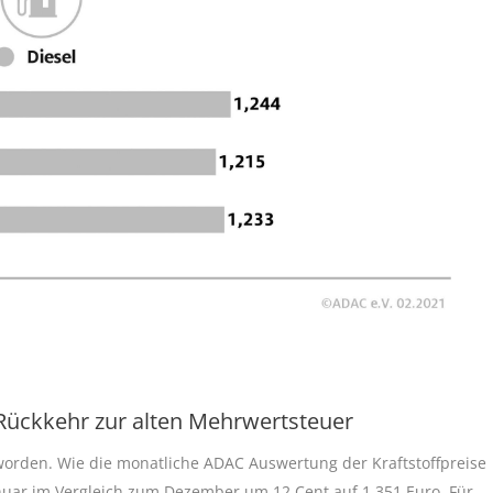
Rückkehr zur alten Mehrwertsteuer
eworden. Wie die monatliche ADAC Auswertung der Kraftstoffpreise
 Januar im Vergleich zum Dezember um 12 Cent auf 1,351 Euro. Für