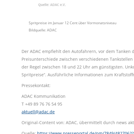
Spritpreise im Januar 12 Cent über Vormonatsniveau
Bildquelle: ADAC
Der ADAC empfiehlt den Autofahrern, vor dem Tanken die
Preisunterschiede zwischen verschiedenen Tankstellen u
der Regel zwischen 18 und 22 Uhr am günstigsten. Unko
Spritpreise“. Ausführliche Informationen zum Kraftstoff
Pressekontakt:
ADAC Kommunikation
T +49 89 76 76 54 95
aktuell@adac.de
Original-Content von: ADAC, übermittelt durch news akt
Quelle:
https://www.presseportal.de/pm/7849/48270