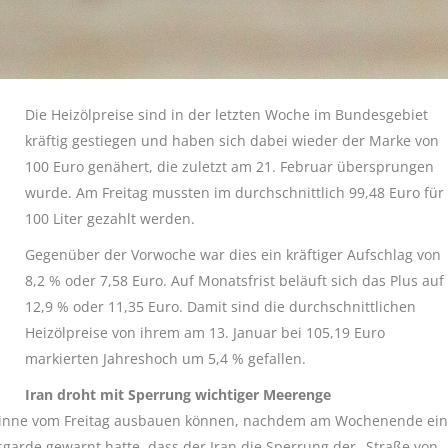
Die Heizölpreise sind in der letzten Woche im Bundesgebiet
kräftig gestiegen und haben sich dabei wieder der Marke von
100 Euro genähert, die zuletzt am 21. Februar übersprungen
wurde. Am Freitag mussten im durchschnittlich 99,48 Euro für
100 Liter gezahlt werden.
Gegenüber der Vorwoche war dies ein kräftiger Aufschlag von
8,2 % oder 7,58 Euro. Auf Monatsfrist beläuft sich das Plus auf
12,9 % oder 11,35 Euro. Damit sind die durchschnittlichen
Heizölpreise von ihrem am 13. Januar bei 105,19 Euro
markierten Jahreshoch um 5,4 % gefallen.
Iran droht mit Sperrung wichtiger Meerenge
ewinne vom Freitag ausbauen können, nachdem am Wochenende ein
arde gewarnt hatte, dass der Iran die Sperrung der „Straße von