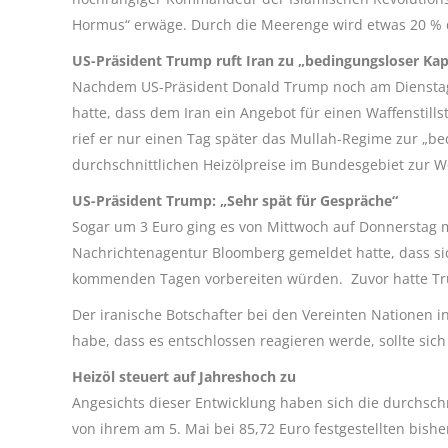
Hormus“ erwäge. Durch die Meerenge wird etwas 20 % d
US-Präsident Trump ruft Iran zu „bedingungsloser Kapi
Nachdem US-Präsident Donald Trump noch am Dienstag
hatte, dass dem Iran ein Angebot für einen Waffenstil
rief er nur einen Tag später das Mullah-Regime zur „bed
durchschnittlichen Heizölpreise im Bundesgebiet zur W
US-Präsident Trump: „Sehr spät für Gespräche“
Sogar um 3 Euro ging es von Mittwoch auf Donnerstag 
Nachrichtenagentur Bloomberg gemeldet hatte, dass sic
kommenden Tagen vorbereiten würden. Zuvor hatte Tru
Der iranische Botschafter bei den Vereinten Nationen i
habe, dass es entschlossen reagieren werde, sollte sich 
Heizöl steuert auf Jahreshoch zu
Angesichts dieser Entwicklung haben sich die durchschn
von ihrem am 5. Mai bei 85,72 Euro festgestellten bisher