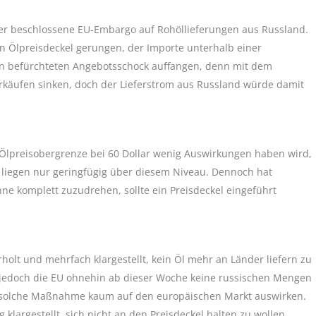
er beschlossene EU-Embargo auf Rohöllieferungen aus Russland.
n Ölpreisdeckel gerungen, der Importe unterhalb einer
en befürchteten Angebotsschock auffangen, denn mit dem
käufen sinken, doch der Lieferstrom aus Russland würde damit
 Ölpreisobergrenze bei 60 Dollar wenig Auswirkungen haben wird,
lt, liegen nur geringfügig über diesem Niveau. Dennoch hat
ne komplett zuzudrehen, sollte ein Preisdeckel eingeführt
t und mehrfach klargestellt, kein Öl mehr an Länder liefern zu
Da jedoch die EU ohnehin ab dieser Woche keine russischen Mengen
ne solche Maßnahme kaum auf den europäischen Markt auswirken.
largestellt, sich nicht an den Preisdeckel halten zu wollen.