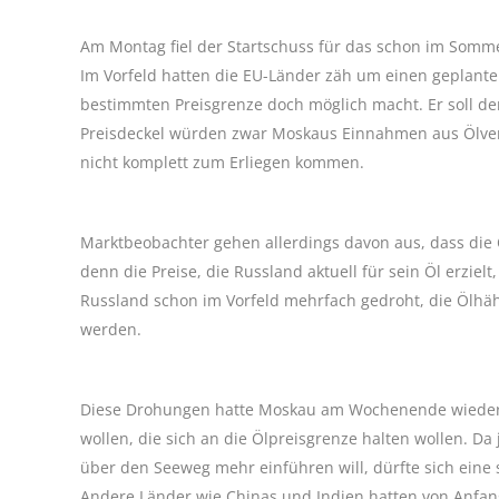
Am Montag fiel der Startschuss für das schon im Somm
Im Vorfeld hatten die EU-Länder zäh um einen geplante
bestimmten Preisgrenze doch möglich macht. Er soll d
Preisdeckel würden zwar Moskaus Einnahmen aus Ölver
nicht komplett zum Erliegen kommen.
Marktbeobachter gehen allerdings davon aus, dass die
denn die Preise, die Russland aktuell für sein Öl erzie
Russland schon im Vorfeld mehrfach gedroht, die Ölhäh
werden.
Diese Drohungen hatte Moskau am Wochenende wiederhol
wollen, die sich an die Ölpreisgrenze halten wollen. 
über den Seeweg mehr einführen will, dürfte sich ei
Andere Länder wie Chinas und Indien hatten von Anfang k