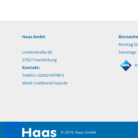
Haas GmbH
Bürozeite
Montag bis
Lindenstraße 68
Samstags 7
57627 Hachenburg
Kontakt:
Telefon: 02662/94788-0
eMail:
mail@aral-haas.de
© 2019, Haas GmbH