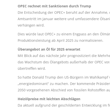
OPEC rechnet mit Sanktionen durch Trump
Die Entscheidung der OPEC+ beruht auf der Annahme, 
Amtsantritt im Januar weitere und umfassendere Ölsan
verhängen wird.
Dies würde laut OPEC+ zu einem Engpass an den Ölmärk
Produktionsleistung ab April 2025 zu normalisieren.
Überangebot an Öl für 2025 erwartet
Mit Blick auf das nächste Jahr prognostiziert die Meh
das Wachstum des Ölangebots außerhalb der OPEC vorau
übertreffen wird.
So hatte Donald Trump den US-Bürgern im Wahlkampf v
„energiedominant“ zu machen. Der kommende Präsident 
2050 vorgesehenen Abschied von fossilen Rohstoffen a
Heizölpreise mit leichten Abschlägen
Da aktuell aufgrund der geschilderten Entwicklung im 