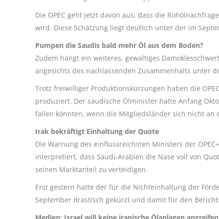
Die OPEC geht jetzt davon aus, dass die Rohölnachfrage 
wird. Diese Schätzung liegt deutlich unter der im Sept
Pumpen die Saudis bald mehr Öl aus dem Boden?
Zudem hängt ein weiteres, gewaltiges Damoklesschwert
angesichts des nachlassenden Zusammenhalts unter de
Trotz freiwilliger Produktionskürzungen haben die OPEC
produziert. Der saudische Ölminister hatte Anfang Okto
fallen könnten, wenn die Mitgliedsländer sich nicht an
Irak bekräftigt Einhaltung der Quote
Die Warnung des einflussreichsten Ministers der OPEC
interpretiert, dass Saudi-Arabien die Nase voll von Qu
seinen Marktanteil zu verteidigen.
Erst gestern hatte der für die Nichteinhaltung der För
September drastisch gekürzt und damit für den Berich
Medien: Israel will keine iranische Ölanlagen angreifen