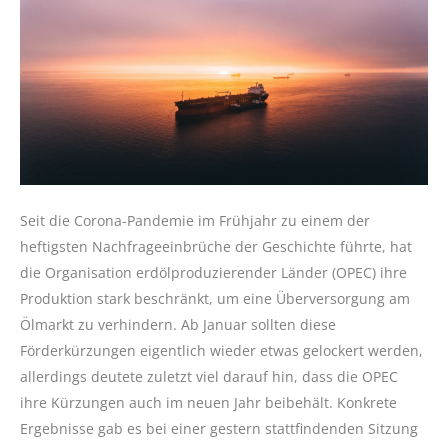
Seit die Corona-Pandemie im Frühjahr zu einem der
heftigsten Nachfrageeinbrüche der Geschichte führte, hat
die Organisation erdölproduzierender Länder (OPEC) ihre
Produktion stark beschränkt, um eine Überversorgung am
Ölmarkt zu verhindern. Ab Januar sollten diese
Förderkürzungen eigentlich wieder etwas gelockert werden,
allerdings deutete zuletzt viel darauf hin, dass die OPEC
ihre Kürzungen auch im neuen Jahr beibehält. Konkrete
Ergebnisse gab es bei einer gestern stattfindenden Sitzung