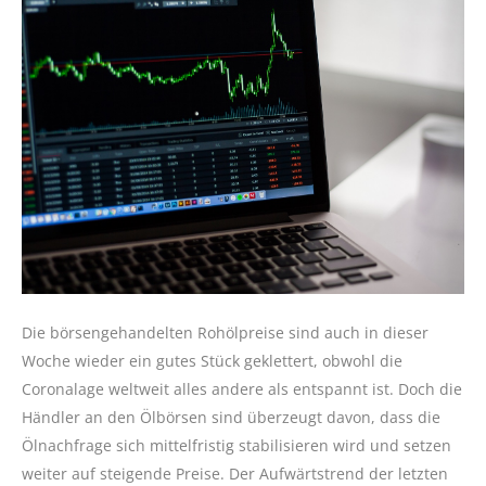
Die börsengehandelten Rohölpreise sind auch in dieser
Woche wieder ein gutes Stück geklettert, obwohl die
Coronalage weltweit alles andere als entspannt ist. Doch die
Händler an den Ölbörsen sind überzeugt davon, dass die
Ölnachfrage sich mittelfristig stabilisieren wird und setzen
weiter auf steigende Preise. Der Aufwärtstrend der letzten