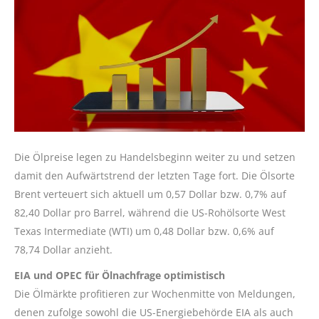
Die Ölpreise legen zu Handelsbeginn weiter zu und setzen
damit den Aufwärtstrend der letzten Tage fort. Die Ölsorte
Brent verteuert sich aktuell um 0,57 Dollar bzw. 0,7% auf
82,40 Dollar pro Barrel, während die US-Rohölsorte West
Texas Intermediate (WTI) um 0,48 Dollar bzw. 0,6% auf
78,74 Dollar anzieht.
EIA und OPEC für Ölnachfrage optimistisch
Die Ölmärkte profitieren zur Wochenmitte von Meldungen,
denen zufolge sowohl die US-Energiebehörde EIA als auch