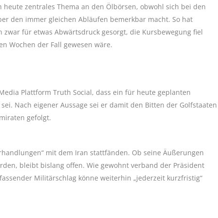
h heute zentrales Thema an den Ölbörsen, obwohl sich bei den
er den immer gleichen Abläufen bemerkbar macht. So hat
n zwar für etwas Abwärtsdruck gesorgt, die Kursbewegung fiel
igen Wochen der Fall gewesen wäre.
edia Plattform Truth Social, dass ein für heute geplanten
 sei. Nach eigener Aussage sei er damit den Bitten der Golfstaaten
miraten gefolgt.
Verhandlungen“ mit dem Iran stattfänden. Ob seine Äußerungen
erden, bleibt bislang offen. Wie gewohnt verband der Präsident
ssender Militärschlag könne weiterhin „jederzeit kurzfristig“