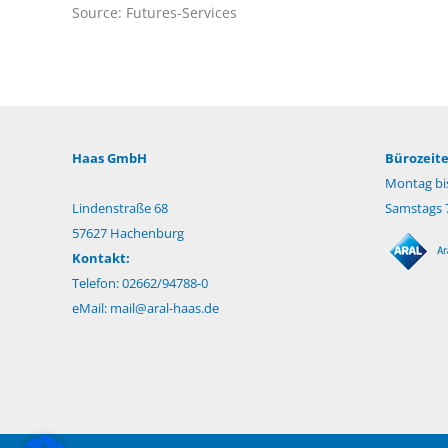
Source: Futures-Services
Haas GmbH
Bürozeite
Montag bis
Lindenstraße 68
Samstags 7
57627 Hachenburg
Kontakt:
Telefon: 02662/94788-0
eMail:
mail@aral-haas.de