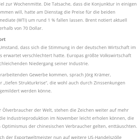
el zur Wochenmitte. Die Tatsache, dass die Konjunktur in einigen
ommen will, hatte am Dienstag die Preise für die beiden
diate (WTI) um rund 1 % fallen lassen. Brent notiert aktuell
berhalb von 70 Dollar.
ort
Umstand, dass sich die Stimmung in der deutschen Wirtschaft im
s erwartet verschlechtert hatte. Europas größte Volkswirtschaft
schleichenden Niedergang seiner Industrie.
verarbeitenden Gewerbe kommen, sprach Jörg Krämer,
r „tiefen Strukturkrise“, die wohl auch durch Zinssenkungen
 gemildert werden könne.
r Ölverbraucher der Welt, stehen die Zeichen weiter auf mehr
ie Industrieproduktion im November leicht erholen können, die
n Optimismus der chinesischen Verbraucher gelten, enttäuschten.
sich der Exportweltmeister nun auf weitere US-Handelszölle