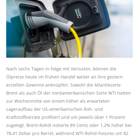
Nach sechs Tagen in Folge mit Verlusten, können die
Ölpreise heute im frühen Handel weiter an ihre gestern
erzielten Gewinne anknüpfen. Sowohl die Atlantiksorte
Brent als auch Öl der nordamerikanischen Sorte WTI hatten
zur Wochenmitte von einem höher als erwarteten
Lageraufbau der US-amerikanischen Roh- und
Kraftstoffvorräte profitiert und um jeweils über 1 Prozent
zugelegt. Brent-Rohöl notierte 89 Cents oder 1,2% höher bei
78,41 Dollar pro Barrel, während WTI-Rohöl-Futures um 82