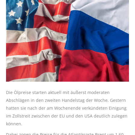
Die Ölpreise starten aktuell mit äußerst moderaten
Abschlägen in den zweiten Handelstag der Woche. Gestern
hatten sie nach der am Wochenende verkündeten Einigung
im Zollstreit zwischen der EU und den USA deutlich zulegen
können.
Dabei zogen die Preise für die Atlantiksorte Brent um 1,60