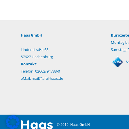
Haas GmbH
Bürozeite
Montag bis
Lindenstraße 68
Samstags 7
57627 Hachenburg
Kontakt:
Telefon: 02662/94788-0
eMail:
mail@aral-haas.de
© 2019, Haas GmbH