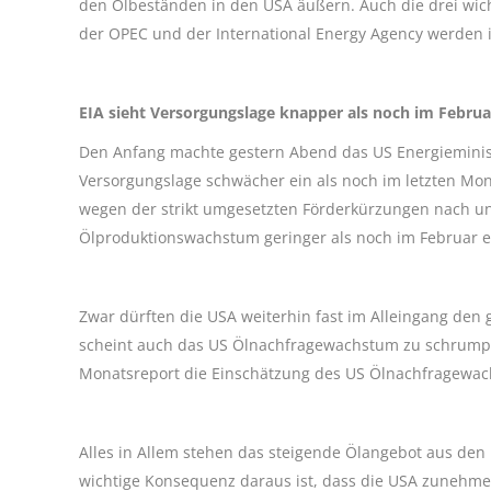
den Ölbeständen in den USA äußern. Auch die drei wic
der OPEC und der International Energy Agency werden i
EIA sieht Versorgungslage knapper als noch im Februa
Den Anfang machte gestern Abend das US Energieminist
Versorgungslage schwächer ein als noch im letzten Mo
wegen der strikt umgesetzten Förderkürzungen nach un
Ölproduktionswachstum geringer als noch im Februar e
Zwar dürften die USA weiterhin fast im Alleingang den
scheint auch das US Ölnachfragewachstum zu schrumpfe
Monatsreport die Einschätzung des US Ölnachfragewac
Alles in Allem stehen das steigende Ölangebot aus de
wichtige Konsequenz daraus ist, dass die USA zunehm