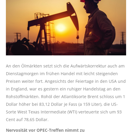
An den Ölmärkten setzt sich die Aufwärtskorrektur auch am
Dienstagmorgen im frühen Handel mit leicht steigenden
Preisen weiter fort. Angesichts der Feiertage in den USA und
in England, war es gestern ein ruhiger Handelstag an den
Rohstoffmärkten. Rohöl der Atlantiksorte Brent schloss um 1
Dollar höher bei 83,12 Dollar je Fass (a 159 Liter), die US-
Sorte West Texas Intermediate (WTI) verteuerte sich um 93
Cent auf 78,65 Dollar.
Nervosität vor OPEC-Treffen nimmt zu