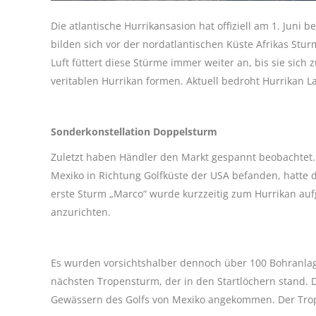
Die atlantische Hurrikansasion hat offiziell am 1. Jun
bilden sich vor der nordatlantischen Küste Afrikas Stu
Luft füttert diese Stürme immer weiter an, bis sie sic
veritablen Hurrikan formen. Aktuell bedroht Hurrikan L
Sonderkonstellation Doppelsturm
Zuletzt haben Händler den Markt gespannt beobachtet. 
Mexiko in Richtung Golfküste der USA befanden, hatte 
erste Sturm „Marco“ wurde kurzzeitig zum Hurrikan aufg
anzurichten.
Es wurden vorsichtshalber dennoch über 100 Bohranlage
nächsten Tropensturm, der in den Startlöchern stand. 
Gewässern des Golfs von Mexiko angekommen. Der Trope