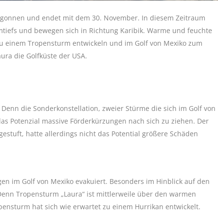
i begonnen und endet mit dem 30. November. In diesem Zeitraum
rmtiefs und bewegen sich in Richtung Karibik. Warme und feuchte
h zu einem Tropensturm entwickeln und im Golf von Mexiko zum
aura die Golfküste der USA.
Denn die Sonderkonstellation, zweier Stürme die sich im Golf von
das Potenzial massive Förderkürzungen nach sich zu ziehen. Der
estuft, hatte allerdings nicht das Potential größere Schäden
n im Golf von Mexiko evakuiert. Besonders im Hinblick auf den
Denn Tropensturm „Laura“ ist mittlerweile über den warmen
nsturm hat sich wie erwartet zu einem Hurrikan entwickelt.