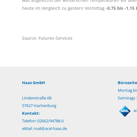
was angesichts der winterlichen Temperaturen vor allem d
heute im Vergleich zu gestern Vormittag
-0,75 bis -1,15
Source: Futures-Services
Haas GmbH
Bürozeite
Montag bis
Lindenstraße 68
Samstags 7
57627 Hachenburg
Kontakt:
Telefon: 02662/94788-0
eMail:
mail@aral-haas.de