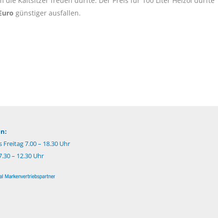
ie Kaltsitzer freuen dürfte. Der Preis für 100 Liter Heizöl dürfte
 Euro
günstiger ausfallen.
n:
 Freitag 7.00 – 18.30 Uhr
.30 – 12.30 Uhr