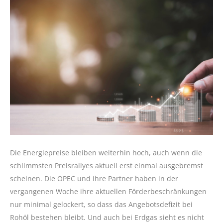
Die Energiepreise bleiben weiterhin hoch, auch wenn die
schlimmsten Preisrallyes aktuell erst einmal ausgebremst
scheinen. Die OPEC und ihre Partner haben in der
vergangenen Woche ihre aktuellen Förderbeschränkungen
nur minimal gelockert, so dass das Angebotsdefizit bei
Rohöl bestehen bleibt. Und auch bei Erdgas sieht es nicht