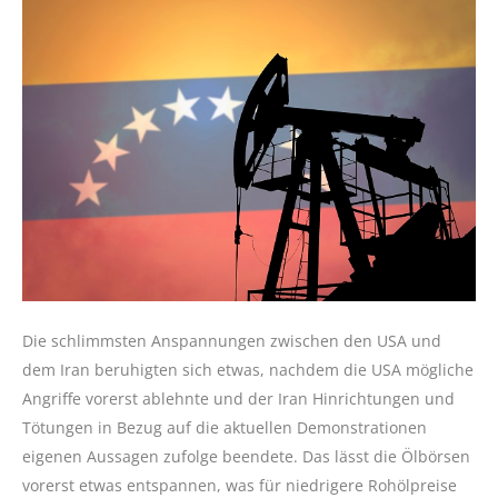
Die schlimmsten Anspannungen zwischen den USA und
dem Iran beruhigten sich etwas, nachdem die USA mögliche
Angriffe vorerst ablehnte und der Iran Hinrichtungen und
Tötungen in Bezug auf die aktuellen Demonstrationen
eigenen Aussagen zufolge beendete. Das lässt die Ölbörsen
vorerst etwas entspannen, was für niedrigere Rohölpreise