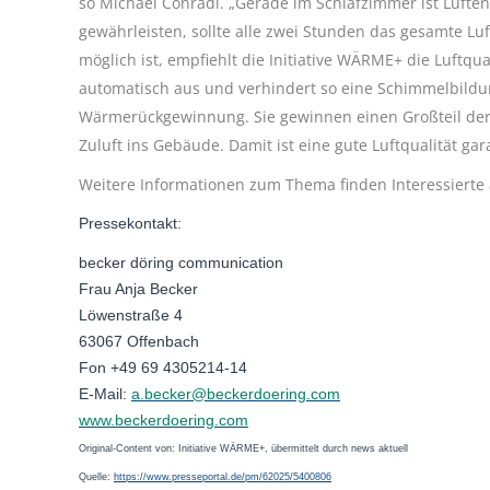
so Michael Conradi. „Gerade im Schlafzimmer ist Lüfte
gewährleisten, sollte alle zwei Stunden das gesamte L
möglich ist, empfiehlt die Initiative WÄRME+ die Luftqu
automatisch aus und verhindert so eine Schimmelbildu
Wärmerückgewinnung. Sie gewinnen einen Großteil der 
Zuluft ins Gebäude. Damit ist eine gute Luftqualität ga
Weitere Informationen zum Thema finden Interessierte
Pressekontakt:
becker döring communication
Frau Anja Becker
Löwenstraße 4
63067 Offenbach
Fon +49 69 4305214-14
E-Mail:
a.becker@beckerdoering.com
www.beckerdoering.com
Original-Content von: Initiative WÄRME+, übermittelt durch news aktuell
Quelle:
https://www.presseportal.de/pm/62025/5400806