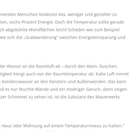
e meisten Menschen bedeutet das, weniger und gezielter zu
chten, sechs Prozent Energie. Doch die Temperatur sollte gerade
urch abgekühlte Wandflächen leicht Schäden wie zum Beispiel
, wie sich die „Gratwanderung“ zwischen Energieeinsparung und
 Liter Wasser an die Raumluft ab – durch den Atem, Duschen,
igkeit hängt auch von der Raumtemperatur ab: Kalte Luft nimmt
hnell Kondenswasser an den Fenstern und Außenwänden. Das kann
nd es nur feuchte Wände und ein modriger Geruch, dann zeigen
zer Schimmel zu sehen ist, ist die Substanz des Mauerwerks
und Haus oder Wohnung auf einem Temperaturniveau zu halten,“