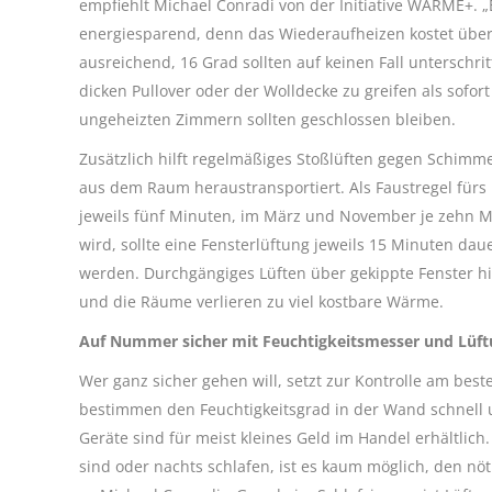
empfiehlt Michael Conradi von der Initiative WÄRME+. „
energiesparend, denn das Wiederaufheizen kostet über
ausreichend, 16 Grad sollten auf keinen Fall unterschri
dicken Pullover oder der Wolldecke zu greifen als sofo
ungeheizten Zimmern sollten geschlossen bleiben.
Zusätzlich hilft regelmäßiges Stoßlüften gegen Schimme
aus dem Raum heraustransportiert. Als Faustregel fürs L
jeweils fünf Minuten, im März und November je zehn 
wird, sollte eine Fensterlüftung jeweils 15 Minuten d
werden. Durchgängiges Lüften über gekippte Fenster hin
und die Räume verlieren zu viel kostbare Wärme.
Auf Nummer sicher mit Feuchtigkeitsmesser und Lüft
Wer ganz sicher gehen will, setzt zur Kontrolle am bes
bestimmen den Feuchtigkeitsgrad in der Wand schnell u
Geräte sind für meist kleines Geld im Handel erhältlic
sind oder nachts schlafen, ist es kaum möglich, den nö