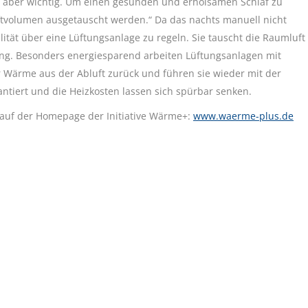
n aber wichtig. Um einen gesunden und erholsamen Schlaf zu
uftvolumen ausgetauscht werden.“ Da das nachts manuell nicht
alität über eine Lüftungsanlage zu regeln. Sie tauscht die Raumluft
ng. Besonders energiesparend arbeiten Lüftungsanlagen mit
Wärme aus der Abluft zurück und führen sie wieder mit der
rantiert und die Heizkosten lassen sich spürbar senken.
 auf der Homepage der Initiative Wärme+:
www.waerme-plus.de