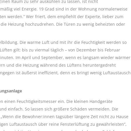
Einen Raum zu sehr auskühlen zu lassen, ist nicht
mäßig viel Energie. 19 Grad sind in der Wohnung normalerweise
tten werden.“ Wer friert, dem empfiehlt der Experte, lieber zum
rt die Heizung hochzudrehen. Die Türen zu wenig beheizten oder
lbildung. Die warme Luft und mit ihr die Feuchtigkeit werden so
üften gilt: bis zu viermal täglich – von Dezember bis Februar
Minuten. Im April und September, wenn es langsam wieder wärmer
auern und die Heizung während des Lüftens heruntergedreht
gegen ist äußerst ineffizient, denn es bringt wenig Luftaustausch
ungsanlage
ten einen Feuchtigkeitsmesser ein. Die kleinen Handgeräte
nd einfach. So lassen sich größere Schäden vermeiden. Die
h. „Wenn die Bewohner:innen tagsüber längere Zeit nicht zu Hause
tigen Luftaustausch über reine Fensterlüftung zu gewährleisten“,