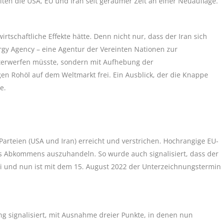
iten die USA, EU und Iran seit geraumer Zeit an einer Neuauflage.
irtschaftliche Effekte hätte. Denn nicht nur, dass der Iran sich
ergy Agency – eine Agentur der Vereinten Nationen zur
terwerfen müsste, sondern mit Aufhebung der
n Rohöl auf dem Weltmarkt frei. Ein Ausblick, der die Knappe
e.
arteien (USA und Iran) erreicht und verstrichen. Hochrangige EU-
s Abkommens auszuhandeln. So wurde auch signalisiert, dass der
i und nun ist mit dem 15. August 2022 der Unterzeichnungstermin
g signalisiert, mit Ausnahme dreier Punkte, in denen nun