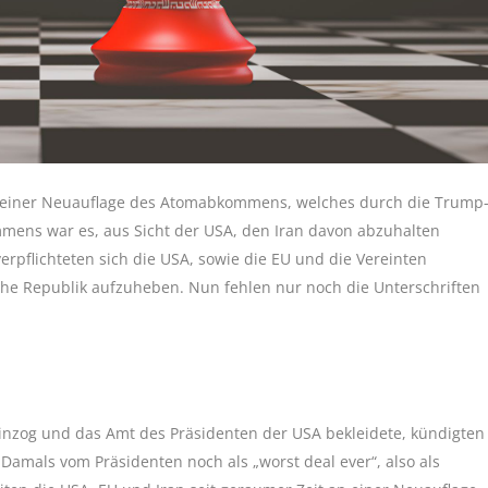
an einer Neuauflage des Atomabkommens, welches durch die Trump
ens war es, aus Sicht der USA, den Iran davon abzuhalten
pflichteten sich die USA, sowie die EU und die Vereinten
sche Republik aufzuheben. Nun fehlen nur noch die Unterschriften
nzog und das Amt des Präsidenten der USA bekleidete, kündigten
mals vom Präsidenten noch als „worst deal ever“, also als