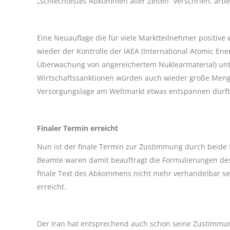
„schlechtestes Abkommen aller Zeiten“ verschrien, arbe
Eine Neuauflage die für viele Marktteilnehmer positive w
wieder der Kontrolle der IAEA (International Atomic En
Überwachung von angereichertem Nuklearmaterial) un
Wirtschaftssanktionen würden auch wieder große Menge
Versorgungslage am Weltmarkt etwas entspannen dürft
Finaler Termin erreicht
Nun ist der finale Termin zur Zustimmung durch beide P
Beamte waren damit beauftragt die Formulierungen de
finale Text des Abkommens nicht mehr verhandelbar se
erreicht.
Der Iran hat entsprechend auch schon seine Zustimmun